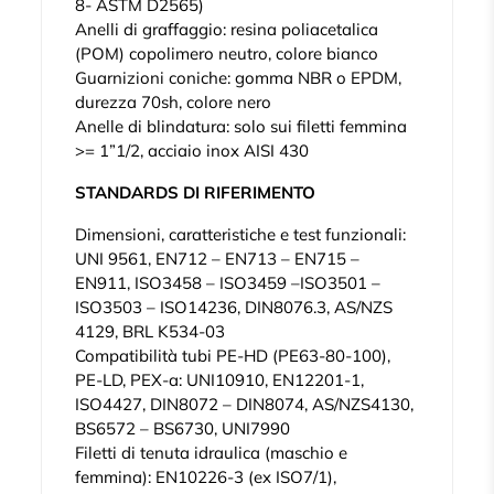
8- ASTM D2565)
Anelli di graffaggio: resina poliacetalica
(POM) copolimero neutro, colore bianco
Guarnizioni coniche: gomma NBR o EPDM,
durezza 70sh, colore nero
Anelle di blindatura: solo sui filetti femmina
>= 1”1/2, acciaio inox AISI 430
STANDARDS DI RIFERIMENTO
Dimensioni, caratteristiche e test funzionali:
UNI 9561, EN712 – EN713 – EN715 –
EN911, ISO3458 – ISO3459 –ISO3501 –
ISO3503 – ISO14236, DIN8076.3, AS/NZS
4129, BRL K534-03
Compatibilità tubi PE-HD (PE63-80-100),
PE-LD, PEX-a: UNI10910, EN12201-1,
ISO4427, DIN8072 – DIN8074, AS/NZS4130,
BS6572 – BS6730, UNI7990
Filetti di tenuta idraulica (maschio e
femmina): EN10226-3 (ex ISO7/1),