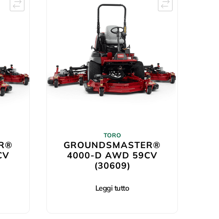
TORO
R®
GROUNDSMASTER®
CV
4000-D AWD 59CV
(30609)
Leggi tutto