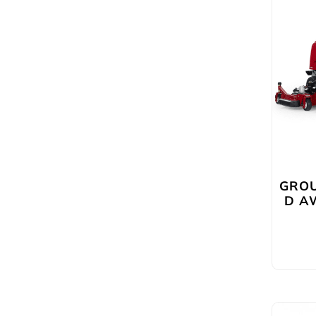
GRO
D A