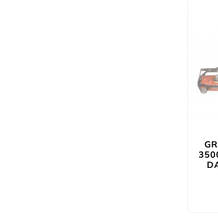
G
350
DA