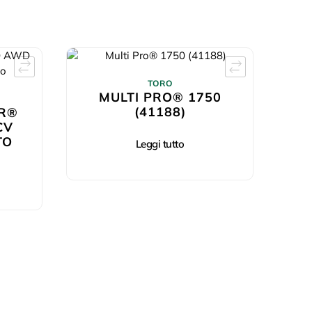
TORO
MULTI PRO® 1750
(41188)
R®
CV
TO
Leggi tutto